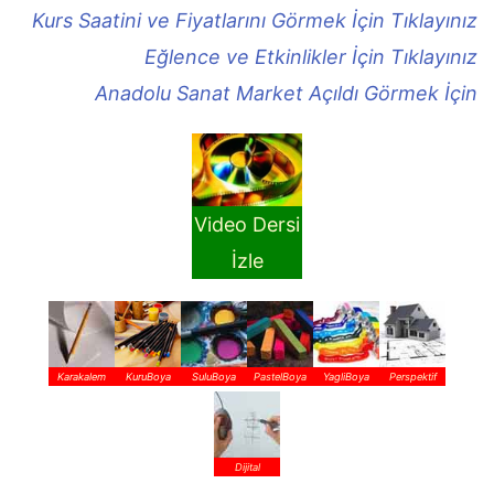
Kurs Saatini ve Fiyatlarını Görmek İçin Tıklayınız
Eğlence ve Etkinlikler İçin Tıklayınız
Anadolu Sanat Market Açıldı Görmek İçin
Video Dersi
İzle
Karakalem
KuruBoya
SuluBoya
PastelBoya
YagliBoya
Perspektif
Dijital