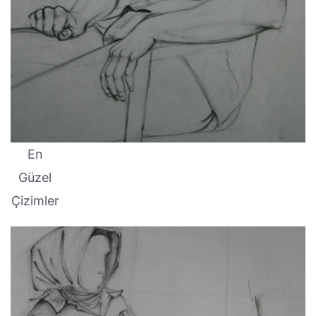
En
Güzel
Çizimler