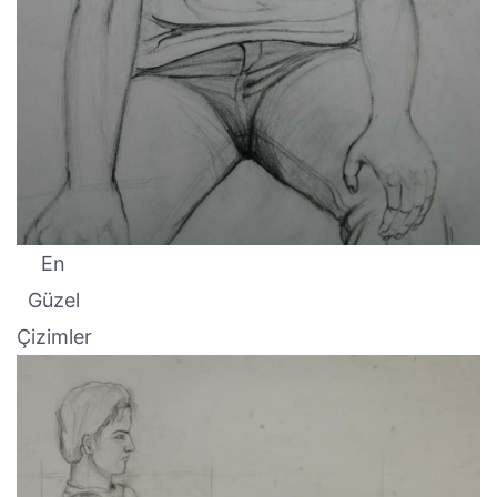
En
Güzel
Çizimler