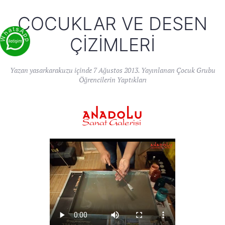
ÇOCUKLAR VE DESEN
ÇIZIMLERI
Yazan
yasarkarakuzu
içinde
7 Ağustos 2013
. Yayınlanan
Çocuk Grubu
Öğrencilerin Yaptıkları