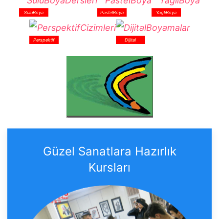
SuluBoya
PastelBoya
YagliBoya
Perspektif
Dijital
Güzel Sanatlara Hazırlık
Kursları