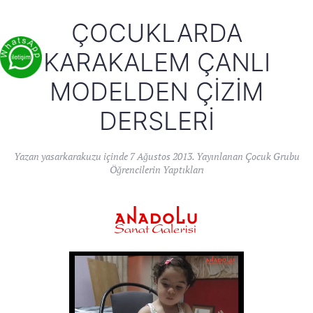
ÇOCUKLARDA
KARAKALEM ÇANLI
MODELDEN ÇIZIM
DERSLERI
Yazan
yasarkarakuzu
içinde
7 Ağustos 2013
. Yayınlanan
Çocuk Grubu
Öğrencilerin Yaptıkları