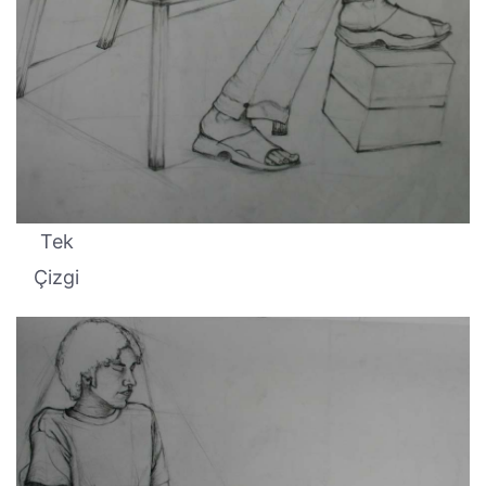
Tek
Çizgi