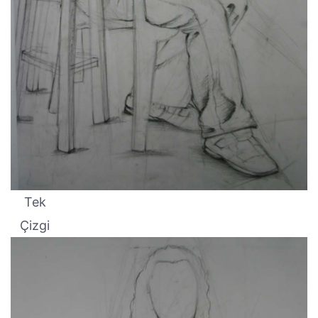
Tek
Çizgi