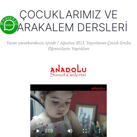
ÇOCUKLARIMIZ VE
KARAKALEM DERSLERI
Yazan
yasarkarakuzu
içinde
7 Ağustos 2013
. Yayınlanan
Çocuk Grubu
Öğrencilerin Yaptıkları