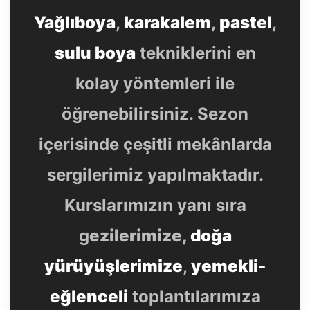
Yağlıboya
,
karakalem
,
pastel
,
sulu boya
tekniklerini en
kolay yöntemleri ile
öğrenebilirsiniz. Sezon
içerisinde çeşitli mekânlarda
sergilerimiz yapılmaktadır.
Kurslarımızın yanı sıra
g
ezilerimize,
doğa
yürüyüşlerimize
,
yemekli-
eğlenceli
toplantılarımıza