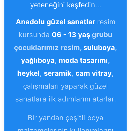
yeteneğini keşfedin...
Anadolu güzel sanatlar
resim
kursunda
06 - 13 yaş
grubu
çocuklarımız
resim,
suluboya
,
yağlıboya
,
moda tasarımı
,
heykel
,
seramik
,
cam vitray
,
çalışmaları yaparak güzel
sanatlara ilk adımlarını atarlar.
Bir yandan çeşitli boya
malzemelerinin kullanımlarını