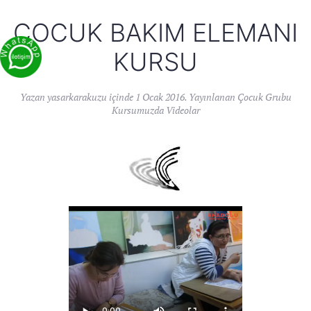
ÇOCUK BAKIM ELEMANI
KURSU
Yazan
yasarkarakuzu
içinde
1 Ocak 2016
. Yayınlanan
Çocuk Grubu
Kursumuzda Videolar