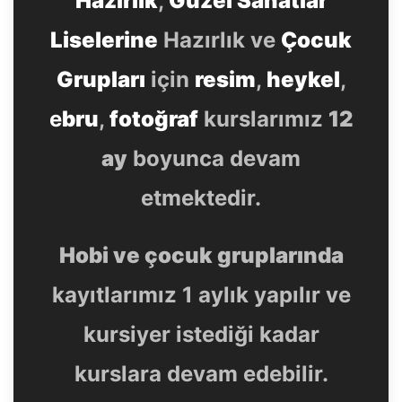
Hazırlık
,
Güzel Sanatlar
Liselerine
Hazırlık ve
Çocuk
Grupları
için
resim
,
heykel
,
e
bru
,
fotoğraf
kurslarımız
12
ay
boyunca devam
etmektedir.
Hobi ve çocuk gruplarında
kayıtlarımız 1 aylık yapılır ve
kursiyer istediği kadar
kurslara devam edebilir.