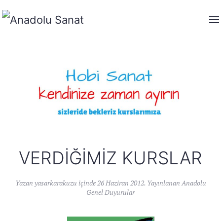
VERDIĞIMIZ KURSLAR
Yazan
yasarkarakuzu
içinde
26 Haziran 2012
. Yayınlanan
Anadolu
Genel Duyurular