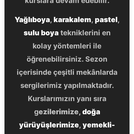
kurslara devam edebilir.
Yağlıboya
,
karakalem
,
pastel
,
sulu boya
tekniklerini en
kolay yöntemleri ile
öğrenebilirsiniz. Sezon
içerisinde çeşitli mekânlarda
sergilerimiz yapılmaktadır.
Kurslarımızın yanı sıra
g
ezilerimize,
doğa
yürüyüşlerimize
,
yemekli-