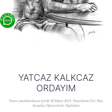
YATCAZ KALKCAZ
ORDAYIM
Yazan
yasarkarakuzu
içinde
28 Mayıs 2013
. Yayınlanan
Üni. Haz.
Grupları Öğrencilerin Yaptıkları