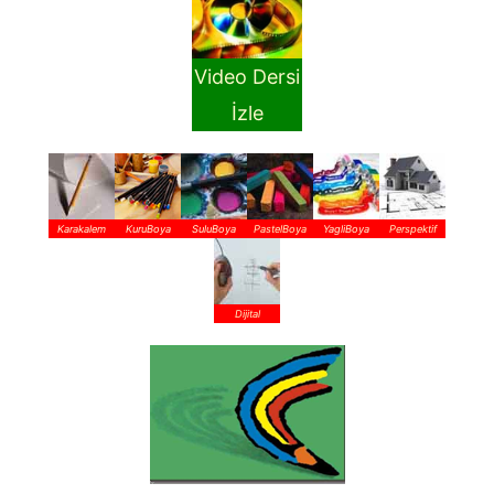
Video Dersi
İzle
Karakalem
KuruBoya
SuluBoya
PastelBoya
YagliBoya
Perspektif
Dijital