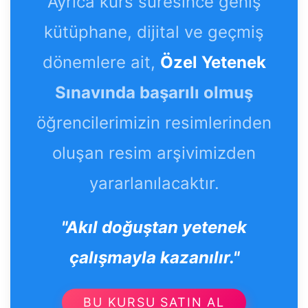
Ayrıca kurs süresince geniş
kütüphane, dijital ve geçmiş
dönemlere ait,
Özel Yetenek
Sınavında başarılı olmuş
öğrencilerimizin resimlerinden
oluşan resim arşivimizden
yararlanılacaktır.
"Akıl doğuştan yetenek
çalışmayla kazanılır."
BU KURSU SATIN AL