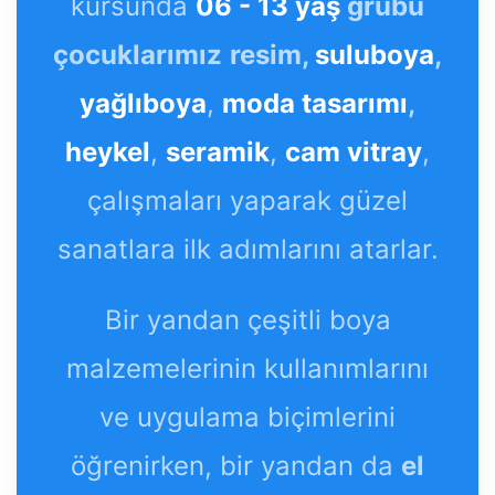
kursunda
06 - 13 yaş
grubu
çocuklarımız
resim,
suluboya
,
yağlıboya
,
moda tasarımı
,
heykel
,
seramik
,
cam vitray
,
çalışmaları yaparak güzel
sanatlara ilk adımlarını atarlar.
Bir yandan çeşitli boya
malzemelerinin kullanımlarını
ve uygulama biçimlerini
öğrenirken, bir yandan da
el