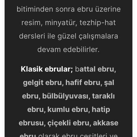
bitiminden sonra ebru üzerine
resim, minyatür, tezhip-hat
dersleri ile güzel çalışmalara
devam edebilirler.
Klasik ebrular;
b
attal ebru,
gelgit ebru, hafif ebru, şal
ebru, bülbülyuvası, taraklı
ebru, kumlu ebru, hatip
ebrusu, çiçekli ebru, akkase
ebru
olarak ebru çeşitleri ve