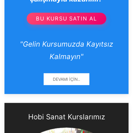
BU KURSU SATIN AL
"Gelin Kursumuzda Kayıtsız
Kalmayın"
DEVAMI İÇIN..
Hobi Sanat Kurslarımız