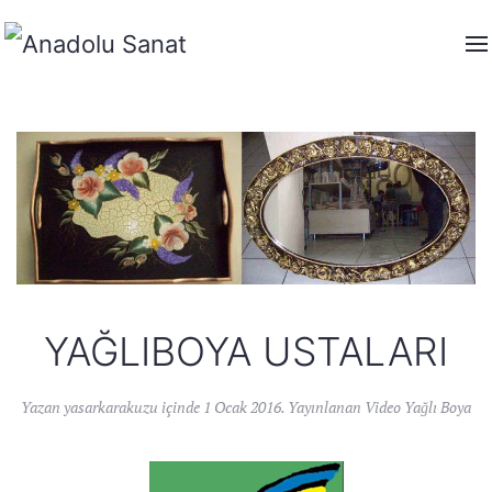
YAĞLIBOYA USTALARI
Yazan
yasarkarakuzu
içinde
1 Ocak 2016
. Yayınlanan
Video Yağlı Boya