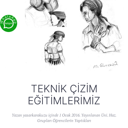
TEKNIK ÇIZIM
EĞITIMLERIMIZ
Yazan
yasarkarakuzu
içinde
1 Ocak 2016
. Yayınlanan
Üni. Haz.
Grupları Öğrencilerin Yaptıkları