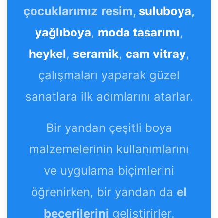
çocuklarımız
resim,
suluboya
,
yağlıboya
,
moda tasarımı
,
heykel
,
seramik
,
cam vitray
,
çalışmaları yaparak güzel
sanatlara ilk adımlarını atarlar.
Bir yandan çeşitli boya
malzemelerinin kullanımlarını
ve uygulama biçimlerini
öğrenirken, bir yandan da
el
becerilerini
geliştirirler.