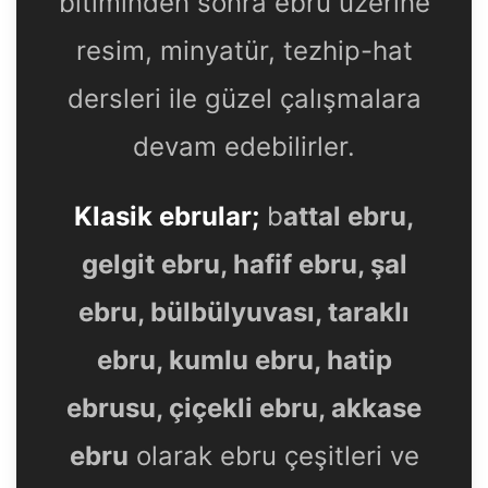
bitiminden sonra ebru üzerine
resim, minyatür, tezhip-hat
dersleri ile güzel çalışmalara
devam edebilirler.
Klasik ebrular;
b
attal ebru,
gelgit ebru, hafif ebru, şal
ebru, bülbülyuvası, taraklı
ebru, kumlu ebru, hatip
ebrusu, çiçekli ebru, akkase
ebru
olarak ebru çeşitleri ve