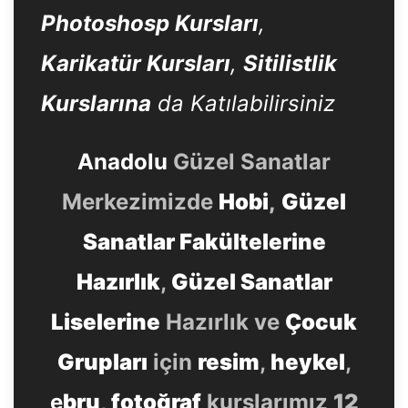
Photoshosp Kursları
,
Karikatür Kursları
,
Sitilistlik
Kurslarına
da Katılabilirsiniz
Anadolu
Güzel Sanatlar
Merkezimizde
Hobi
,
Güzel
Sanatlar Fakültelerine
Hazırlık
,
Güzel Sanatlar
Liselerine
Hazırlık ve
Çocuk
Grupları
için
resim
,
heykel
,
e
bru
,
fotoğraf
kurslarımız
12