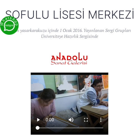
SOFULU LISESI MERKEZI
Yazan
yasarkarakuzu
içinde
1 Ocak 2016
. Yayınlanan
Sergi Grupları
Üniversiteye Hazırlık Sergisinde