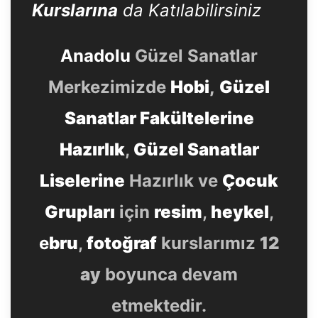
Kurslarına
da Katılabilirsiniz
Anadolu
Güzel Sanatlar
Merkezimizde
Hobi
,
Güzel
Sanatlar Fakültelerine
Hazırlık
,
Güzel Sanatlar
Liselerine
Hazırlık ve
Çocuk
Grupları
için
resim
,
heykel
,
e
bru
,
fotoğraf
kurslarımız
12
ay
boyunca devam
etmektedir.