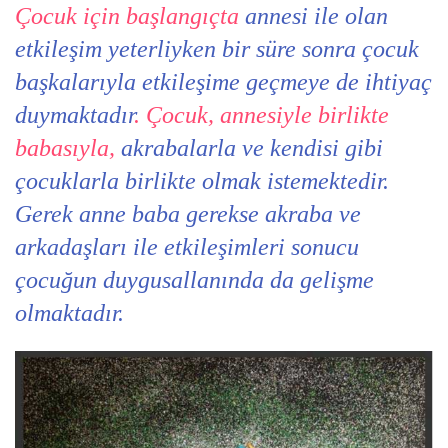
Çocuk için başlangıçta
annesi ile olan
etkileşim yeterliyken bir süre sonra çocuk
başkalarıyla etkileşime geçmeye de ihtiyaç
duymaktadır
. Çocuk, annesiyle birlikte
babasıyla,
akrabalarla ve kendisi gibi
çocuklarla birlikte olmak istemektedir.
Gerek anne baba gerekse akraba ve
arkadaşları ile etkileşimleri sonucu
çocuğun duygusallanında da gelişme
olmaktadır.