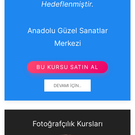
Hedeflenmiştir.
Anadolu Güzel Sanatlar
Merkezi
BU KURSU SATIN AL
DEVAMI İÇIN..
Fotoğrafçılık Kursları