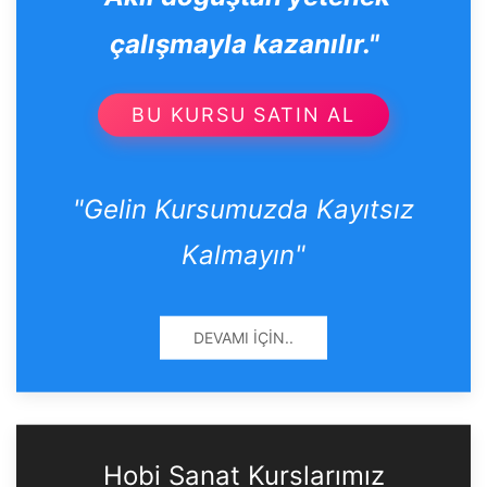
çalışmayla kazanılır."
BU KURSU SATIN AL
"Gelin Kursumuzda Kayıtsız
Kalmayın"
DEVAMI İÇIN..
Hobi Sanat Kurslarımız