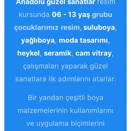
Anadolu güzel sanatlar
resim
kursunda
06 - 13 yaş
grubu
çocuklarımız
resim,
suluboya
,
yağlıboya
,
moda tasarımı
,
heykel
,
seramik
,
cam vitray
,
çalışmaları yaparak güzel
sanatlara ilk adımlarını atarlar.
Bir yandan çeşitli boya
malzemelerinin kullanımlarını
ve uygulama biçimlerini