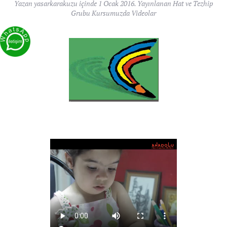
Yazan
yasarkarakuzu
içinde
1 Ocak 2016
. Yayınlanan
Hat ve Tezhip
Grubu Kursumuzda Videolar