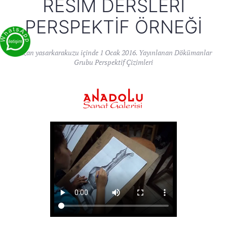
RESIM DERSLERI
PERSPEKTIF ÖRNEĞI
Yazan
yasarkarakuzu
içinde
1 Ocak 2016
. Yayınlanan
Dökümanlar
Grubu Perspektif Çizimleri