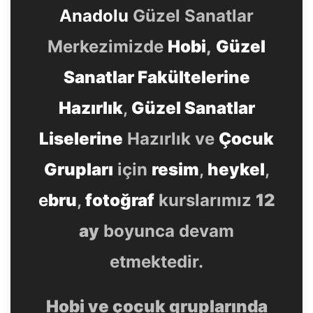
Anadolu
Güzel Sanatlar
Merkezimizde
Hobi
,
Güzel
Sanatlar Fakültelerine
Hazırlık
,
Güzel Sanatlar
Liselerine
Hazırlık ve
Çocuk
Grupları
için
resim
,
heykel
,
e
bru
,
fotoğraf
kurslarımız
12
ay
boyunca devam
etmektedir.
Hobi ve çocuk gruplarında