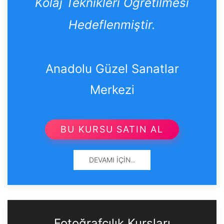
Kolaj Teknikleri Öğretilmesi
Hedeflenmiştir.
Anadolu Güzel Sanatlar
Merkezi
BU KURSU SATIN AL
DEVAMI İÇIN..
Fotoğrafçılık Kursları