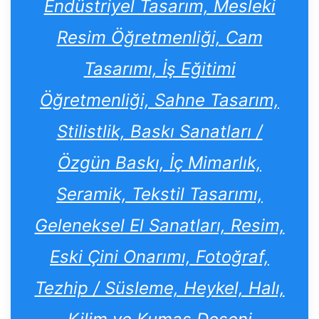
Endüstriyel Tasarım, Mesleki
Resim Öğretmenliği, Cam
Tasarımı, İş Eğitimi
Öğretmenliği, Sahne Tasarım,
Stilistlik, Baskı Sanatları /
Özgün Baskı, İç Mimarlık,
Seramik, Tekstil Tasarımı,
Geleneksel El Sanatları, Resim,
Eski Çini Onarımı, Fotoğraf,
Tezhip / Süsleme, Heykel, Halı,