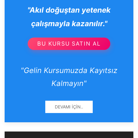
"Akıl doğuştan yetenek
çalışmayla kazanılır."
BU KURSU SATIN AL
"Gelin Kursumuzda Kayıtsız
Kalmayın"
DEVAMI İÇIN..