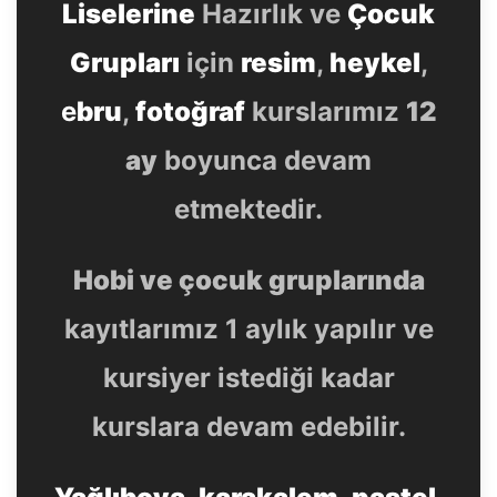
Liselerine
Hazırlık ve
Çocuk
Grupları
için
resim
,
heykel
,
e
bru
,
fotoğraf
kurslarımız
12
ay
boyunca devam
etmektedir.
Hobi ve çocuk gruplarında
kayıtlarımız 1 aylık yapılır ve
kursiyer istediği kadar
kurslara devam edebilir.
Yağlıboya
,
karakalem
,
pastel
,