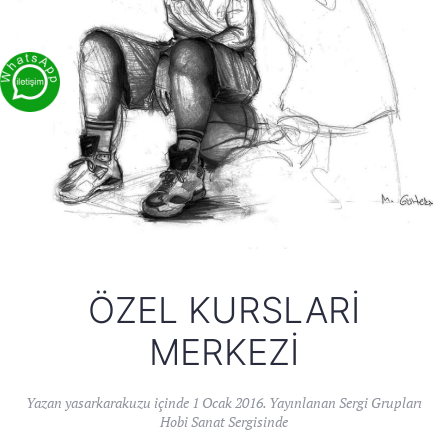
ÖZEL KURSLARI
MERKEZI
Yazan
yasarkarakuzu
içinde
1 Ocak 2016
. Yayınlanan
Sergi Grupları
Hobi Sanat Sergisinde