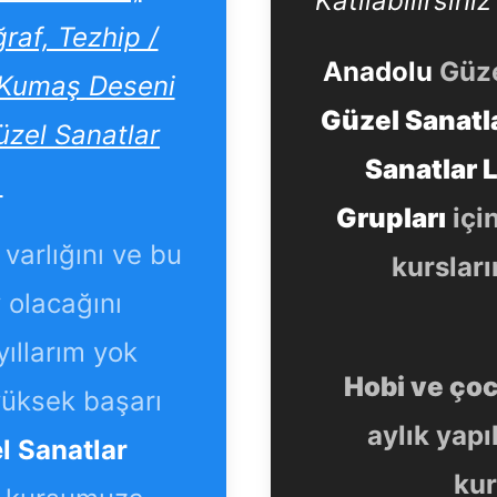
Katılabilirsiniz
raf, Tezhip /
Anadolu
Güze
e Kumaş Deseni
Güzel Sanatla
üzel Sanatlar
Sanatlar L
.
Grupları
içi
varlığını ve bu
kurslar
 olacağını
ıllarım yok
Hobi ve ço
 yüksek başarı
aylık yapı
l Sanatlar
kur