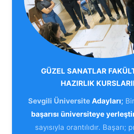
GÜZEL SANATLAR FAKÜL
HAZIRLIK KURSLARI
Sevgili Üniversite
Adayları
;
Bi
başarısı üniversiteye yerleşti
sayısıyla orantılıdır. Başarı; 