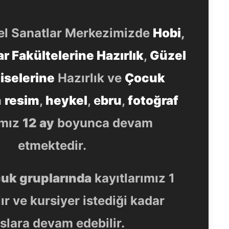
l Sanatlar Merkezimizde
Hobi
,
r Fakültelerine Hazırlık
,
Güzel
iselerine
Hazırlık ve
Çocuk
n
resim
,
heykel
,
e
bru
,
fotoğraf
ımız
12 ay
boyunca devam
etmektedir.
cuk gruplarında
kayıtlarımız 1
lır ve kursiyer istediği kadar
slara devam edebilir.