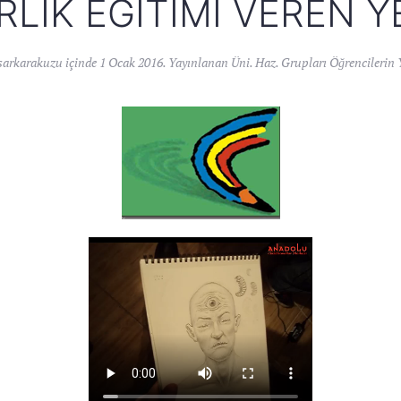
RLIK EĞITIMI VEREN Y
sarkarakuzu
içinde
1 Ocak 2016
. Yayınlanan
Üni. Haz. Grupları Öğrencilerin 