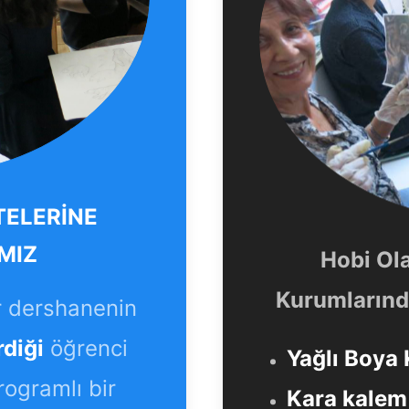
TELERİNE
MIZ
Hobi Ol
Kurumlarında
r dershanenin
rdiği
öğrenci
Yağlı Boya 
programlı bir
Kara kalem 