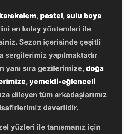
karakalem
,
pastel
,
sulu boya
rini en kolay yöntemleri ile
siniz. Sezon içerisinde çeşitli
 sergilerimiz yapılmaktadır.
n yanı sıra g
ezilerimize,
doğa
erimize
,
yemekli-eğlenceli
mıza dileyen tüm arkadaşlarımız
safirlerimiz daverlidir.
el yüzleri ile tanışmanız için