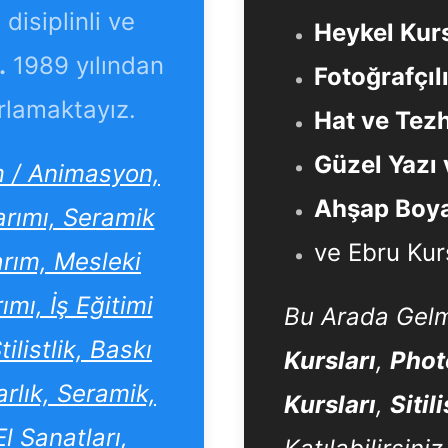
disiplinli ve
Heykel Kurs
.
1989 yılından
Fotoğrafçıl
rlamaktayız.
Hat ve Tezh
Güzel Yazı 
lm / Animasyon,
Ahşap Boya
arımı, Seramik
ve Ebru Kur
arım, Mesleki
mı, İş Eğitimi
Bu Arada Gelm
listlik, Baskı
Kursları
,
Phot
rlık, Seramik,
Kursları
,
Sitil
l Sanatları,