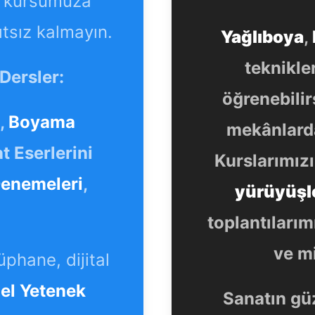
n kursumuza
ıtsız kalmayın.
Yağlıboya
,
teknikle
Dersler:
öğrenebilir
,
Boyama
mekânlarda
t Eserlerini
Kurslarımızı
enemeleri
,
yürüyüşl
toplantıları
ve mi
phane, dijital
el Yetenek
Sanatın güz