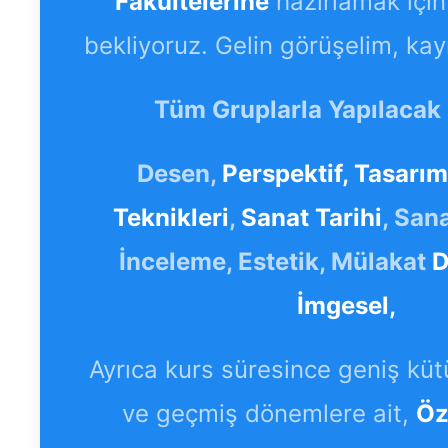
Fakültelerine
hazırlamak içi
bekliyoruz. Gelin görüşelim, kay
Tüm Gruplarla Yapılacak 
Desen,
Perspektif,
Tasarım
Teknikleri
,
Sanat Tarihi
, Sana
İnceleme, Estetik, Mülakat
D
İmgesel,
Ayrıca kurs süresince geniş kütü
ve geçmiş dönemlere ait,
Öz