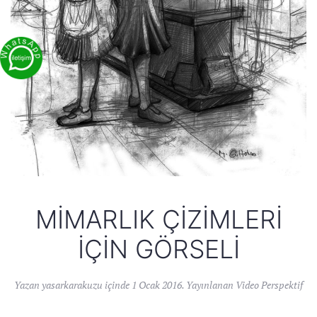
MIMARLIK ÇIZIMLERI
İÇIN GÖRSELI
Yazan
yasarkarakuzu
içinde
1 Ocak 2016
. Yayınlanan
Video Perspektif