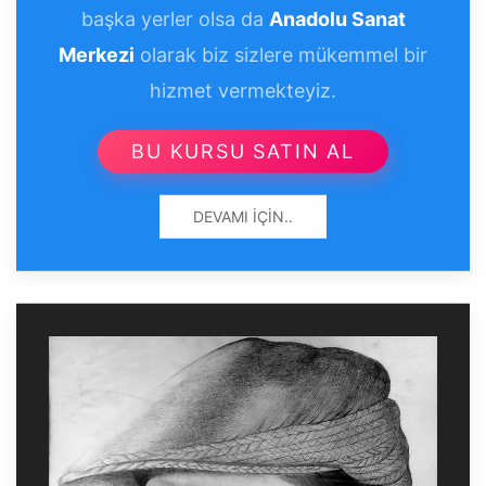
başka yerler olsa da
Anadolu Sanat
Merkezi
olarak biz sizlere mükemmel bir
hizmet vermekteyiz.
BU KURSU SATIN AL
DEVAMI İÇIN..