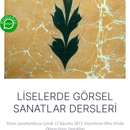
LISELERDE GÖRSEL
SANATLAR DERSLERI
Yazan
yasarkarakuzu
içinde
13 Ağustos 2013
. Yayınlanan
Ebru Grubu
Öğrencilerin Yaptıkları