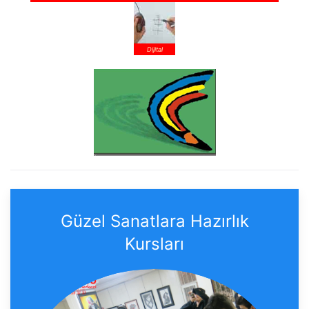
Dijital
Güzel Sanatlara Hazırlık
Kursları