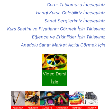
Gurur Tablomuzu İnceleyiniz
Hangi Kursa Gelebiliriz İnceleyiniz
Sanat Sergilerimiz İnceleyiniz
Kurs Saatini ve Fiyatlarını Görmek İçin Tıklayınız
Eğlence ve Etkinlikler İçin Tıklayınız
Anadolu Sanat Market Açıldı Görmek İçin
Video Dersi
İzle
Karakalem
KuruBoya
SuluBoya
PastelBoya
YagliBoya
Perspektif