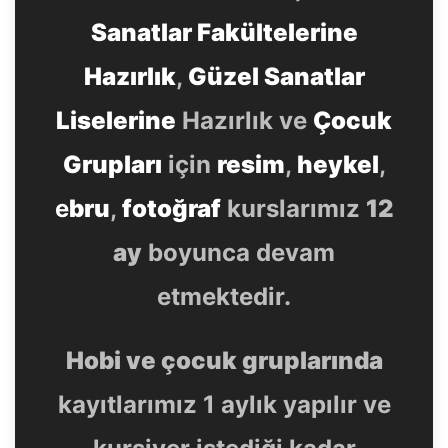
Sanatlar Fakültelerine
Hazırlık
,
Güzel Sanatlar
Liselerine
Hazırlık ve
Çocuk
Grupları
için
resim
,
heykel
,
e
bru
,
fotoğraf
kurslarımız
12
ay
boyunca devam
etmektedir.
Hobi ve çocuk gruplarında
kayıtlarımız 1 aylık yapılır ve
kursiyer istediği kadar