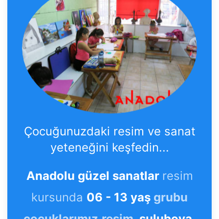
Çocuğunuzdaki resim ve sanat
yeteneğini keşfedin...
Anadolu güzel sanatlar
resim
kursunda
06 - 13 yaş
grubu
çocuklarımız
resim,
suluboya
,