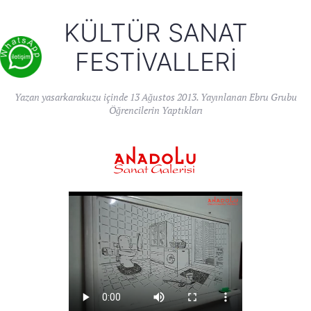
KÜLTÜR SANAT
FESTIVALLERI
Yazan
yasarkarakuzu
içinde
13 Ağustos 2013
. Yayınlanan
Ebru Grubu
Öğrencilerin Yaptıkları