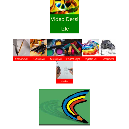
Video Dersi
İzle
Karakalem
KuruBoya
SuluBoya
PastelBoya
YagliBoya
Perspektif
Dijital