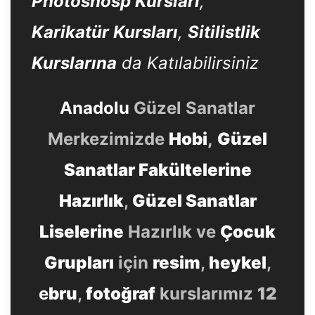
Photoshosp Kursları
,
Karikatür Kursları
,
Sitilistlik
Kurslarına
da Katılabilirsiniz
Anadolu
Güzel Sanatlar
Merkezimizde
Hobi
,
Güzel
Sanatlar Fakültelerine
Hazırlık
,
Güzel Sanatlar
Liselerine
Hazırlık ve
Çocuk
Grupları
için
resim
,
heykel
,
e
bru
,
fotoğraf
kurslarımız
12