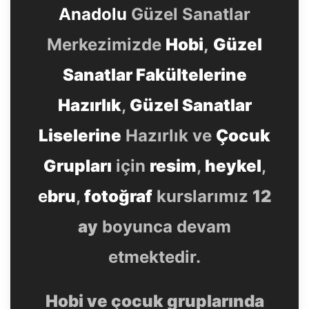
Anadolu
Güzel Sanatlar
Merkezimizde
Hobi
,
Güzel
Sanatlar Fakültelerine
Hazırlık
,
Güzel Sanatlar
Liselerine
Hazırlık ve
Çocuk
Grupları
için
resim
,
heykel
,
e
bru
,
fotoğraf
kurslarımız
12
ay
boyunca devam
etmektedir.
Hobi ve çocuk gruplarında