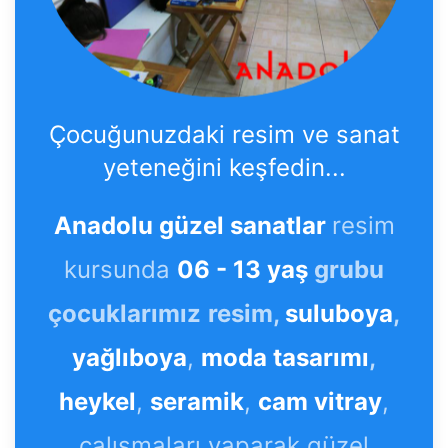
Çocuğunuzdaki resim ve sanat
yeteneğini keşfedin...
Anadolu güzel sanatlar
resim
kursunda
06 - 13 yaş
grubu
çocuklarımız
resim,
suluboya
,
yağlıboya
,
moda tasarımı
,
heykel
,
seramik
,
cam vitray
,
çalışmaları yaparak güzel