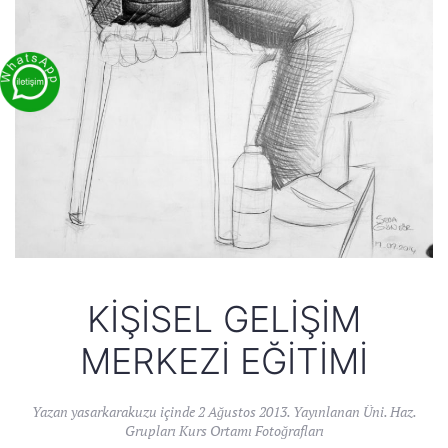
KIŞISEL GELIŞIM
MERKEZI EĞITIMI
Yazan
yasarkarakuzu
içinde
2 Ağustos 2013
. Yayınlanan
Üni. Haz.
Grupları Kurs Ortamı Fotoğrafları