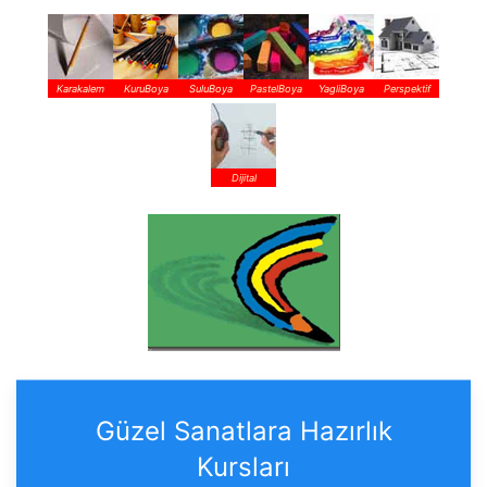
Karakalem
KuruBoya
SuluBoya
PastelBoya
YagliBoya
Perspektif
Dijital
Güzel Sanatlara Hazırlık
Kursları