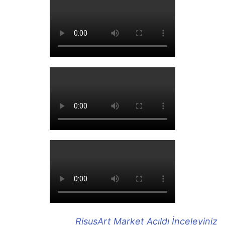
RisusArt Market Açıldı İnceleyiniz