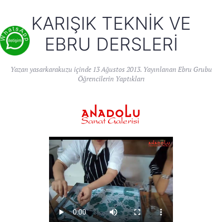
KARIŞIK TEKNIK VE
EBRU DERSLERI
Yazan
yasarkarakuzu
içinde
13 Ağustos 2013
. Yayınlanan
Ebru Grubu
Öğrencilerin Yaptıkları