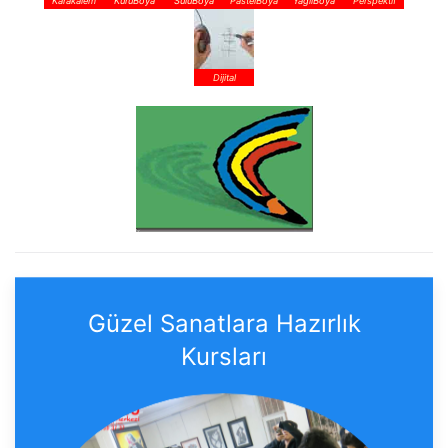
Karakalem
KuruBoya
SuluBoya
PastelBoya
YagliBoya
Perspektif
Dijital
Güzel Sanatlara Hazırlık
Kursları