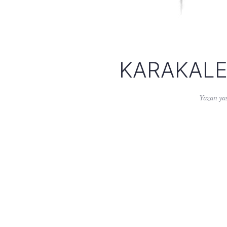
KARAKALE
Yazan
ya