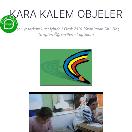
KARA KALEM OBJELER
Yazan
yasarkarakuzu
içinde
1 Ocak 2016
. Yayınlanan
Üni. Haz.
Grupları Öğrencilerin Yaptıkları