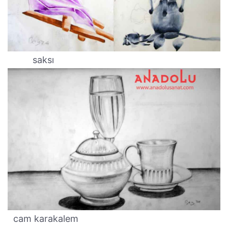
saksı
cam karakalem