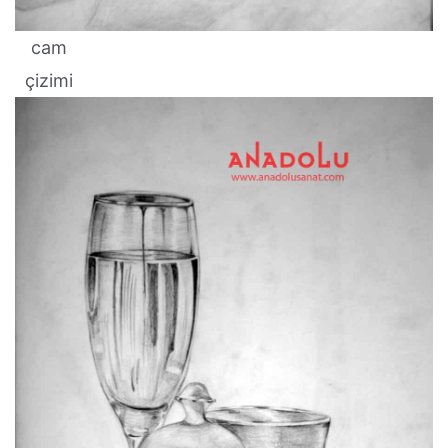
cam
çizimi