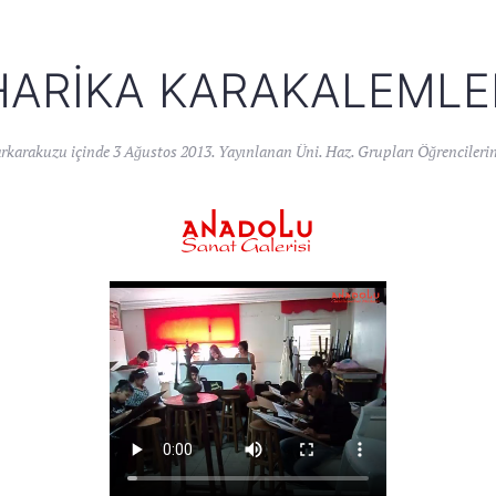
HARIKA KARAKALEMLE
arkarakuzu
içinde
3 Ağustos 2013
. Yayınlanan
Üni. Haz. Grupları Öğrencilerin