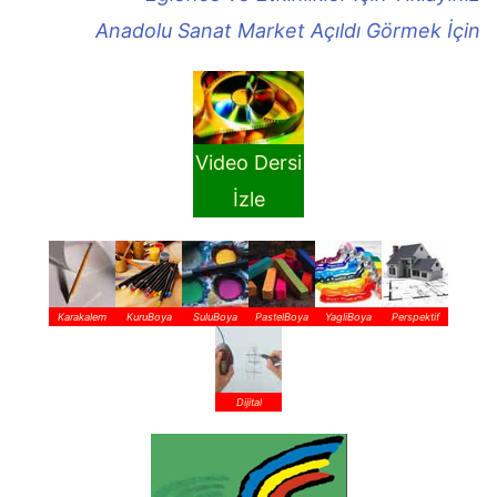
Anadolu Sanat Market Açıldı Görmek İçin
Video Dersi
İzle
Karakalem
KuruBoya
SuluBoya
PastelBoya
YagliBoya
Perspektif
Dijital