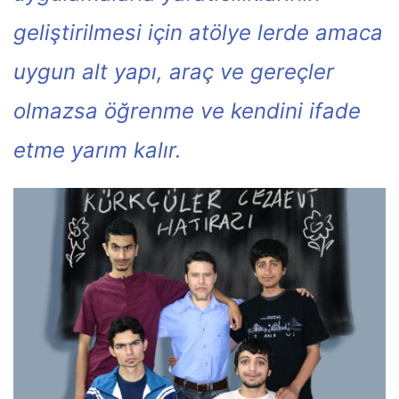
geliştirilmesi için atölye lerde amaca
uygun alt yapı, araç ve gereçler
olmazsa öğrenme ve kendini ifade
etme yarım kalır.