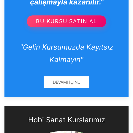
çalışmayla kazanılır."
BU KURSU SATIN AL
"Gelin Kursumuzda Kayıtsız
Kalmayın"
DEVAMI İÇIN..
Hobi Sanat Kurslarımız