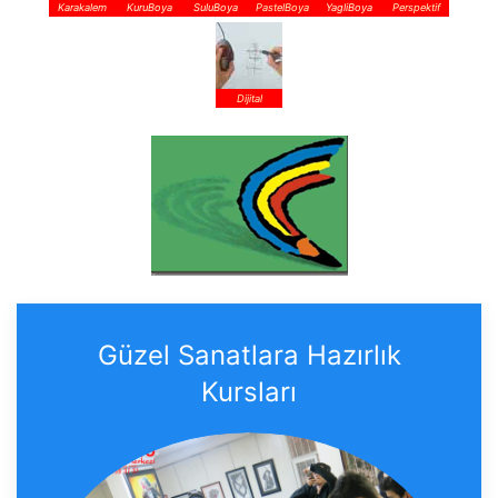
Karakalem
KuruBoya
SuluBoya
PastelBoya
YagliBoya
Perspektif
Dijital
Güzel Sanatlara Hazırlık
Kursları