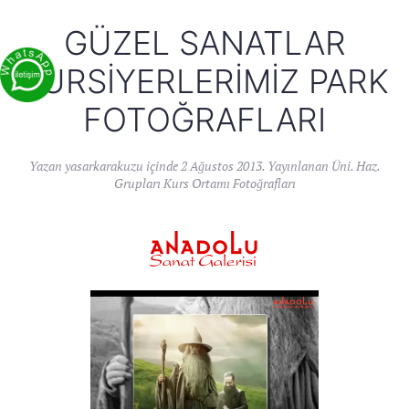
GÜZEL SANATLAR
KURSIYERLERIMIZ PARK
FOTOĞRAFLARI
Yazan
yasarkarakuzu
içinde
2 Ağustos 2013
. Yayınlanan
Üni. Haz.
Grupları Kurs Ortamı Fotoğrafları