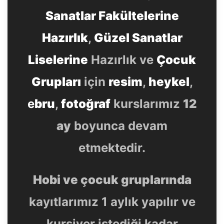
Sanatlar Fakültelerine
Hazırlık
,
Güzel Sanatlar
Liselerine
Hazırlık ve
Çocuk
Grupları
için
resim
,
heykel
,
e
bru
,
fotoğraf
kurslarımız
12
ay
boyunca devam
etmektedir.
Hobi ve çocuk gruplarında
kayıtlarımız 1 aylık yapılır ve
kursiyer istediği kadar