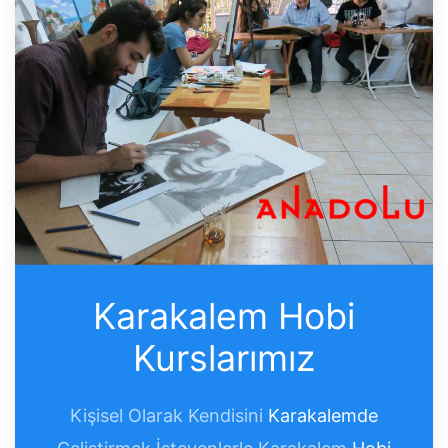
Karakalem Hobi
Kurslarımız
Kişisel Olarak Kendisini
Karakalemde
Geliştirmek İsteyenlerle Karakalem
Hobi