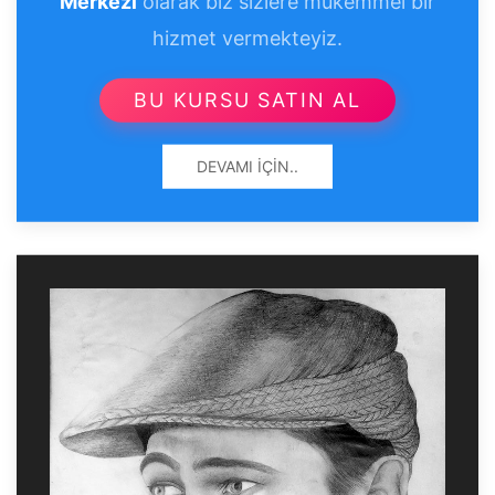
Merkezi
olarak biz sizlere mükemmel bir
hizmet vermekteyiz.
BU KURSU SATIN AL
DEVAMI İÇIN..