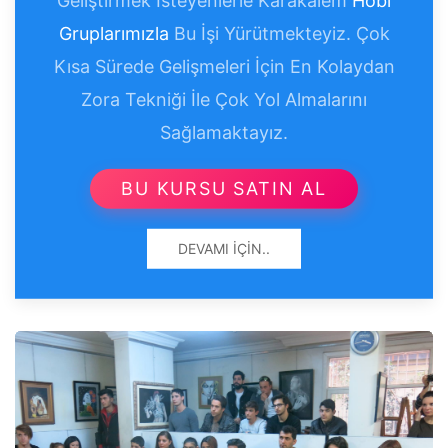
Gruplarımızla
Bu İşi Yürütmekteyiz. Çok
Kısa Sürede Gelişmeleri İçin En Kolaydan
Zora Tekniği İle Çok Yol Almalarını
Sağlamaktayız.
BU KURSU SATIN AL
DEVAMI İÇIN..