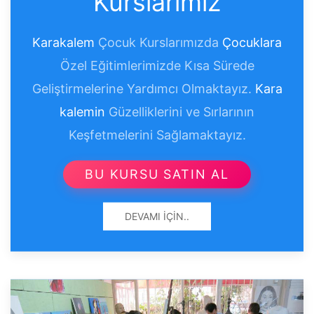
Kurslarımız
Karakalem
Çocuk Kurslarımızda
Çocuklara
Özel Eğitimlerimizde Kısa Sürede
Geliştirmelerine Yardımcı Olmaktayız.
Kara
kalemin
Güzelliklerini ve Sırlarının
Keşfetmelerini Sağlamaktayız.
BU KURSU SATIN AL
DEVAMI İÇIN..