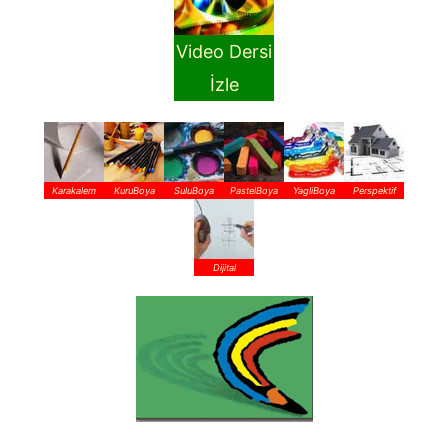
Video Dersi
İzle
Karakalem
KuruBoya
SuluBoya
PastelBoya
YagliBoya
Perspektif
Dijital