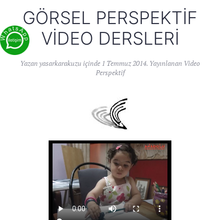
GÖRSEL PERSPEKTIF
VIDEO DERSLERI
Yazan
yasarkarakuzu
içinde
1 Temmuz 2014
. Yayınlanan
Video
Perspektif