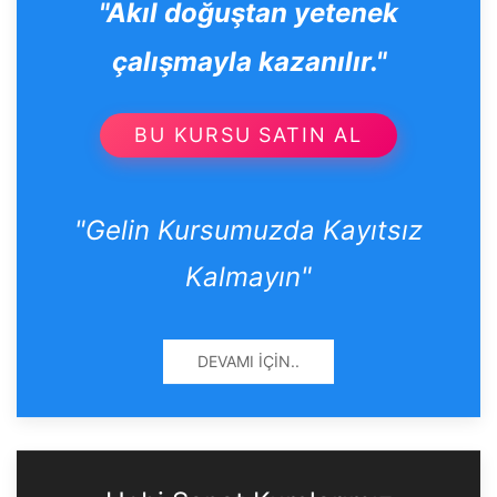
"Akıl doğuştan yetenek
çalışmayla kazanılır."
BU KURSU SATIN AL
"Gelin Kursumuzda Kayıtsız
Kalmayın"
DEVAMI İÇIN..