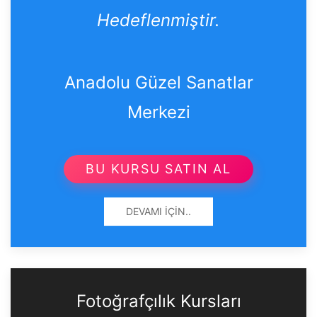
Hedeflenmiştir.
Anadolu Güzel Sanatlar
Merkezi
BU KURSU SATIN AL
DEVAMI İÇIN..
Fotoğrafçılık Kursları