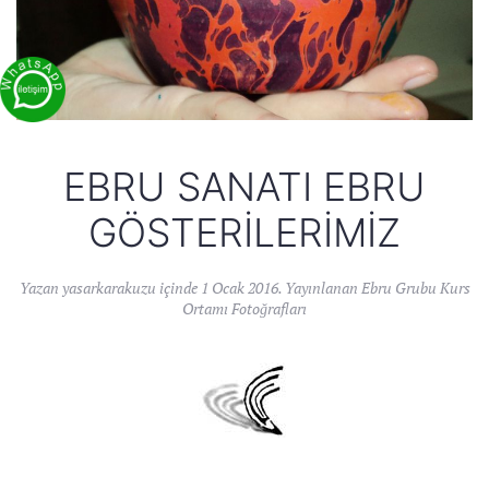
EBRU SANATI EBRU
GÖSTERILERIMIZ
Yazan
yasarkarakuzu
içinde
1 Ocak 2016
. Yayınlanan
Ebru Grubu Kurs
Ortamı Fotoğrafları