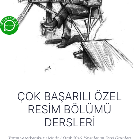
ÇOK BAŞARILI ÖZEL
RESIM BÖLÜMÜ
DERSLERI
Yazan
yasarkarakuzu
içinde
1 Ocak 2016
. Yayınlanan
Sergi Grupları