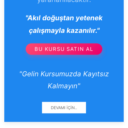
"Akıl doğuştan yetenek
çalışmayla kazanılır."
BU KURSU SATIN AL
"Gelin Kursumuzda Kayıtsız
Kalmayın"
DEVAMI İÇIN..