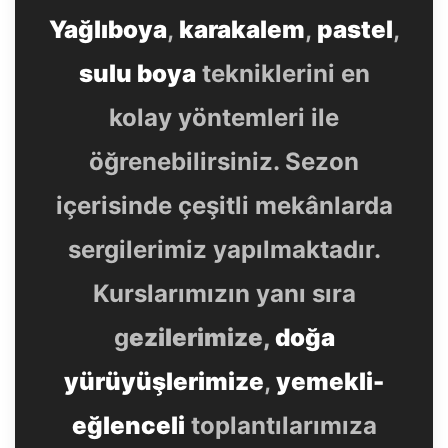
Yağlıboya
,
karakalem
,
pastel
,
sulu boya
tekniklerini en
kolay yöntemleri ile
öğrenebilirsiniz. Sezon
içerisinde çeşitli mekânlarda
sergilerimiz yapılmaktadır.
Kurslarımızın yanı sıra
g
ezilerimize,
doğa
yürüyüşlerimize
,
yemekli-
eğlenceli
toplantılarımıza