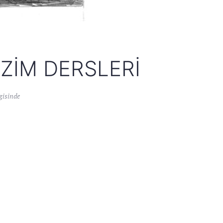
ZIM DERSLERI
gisinde