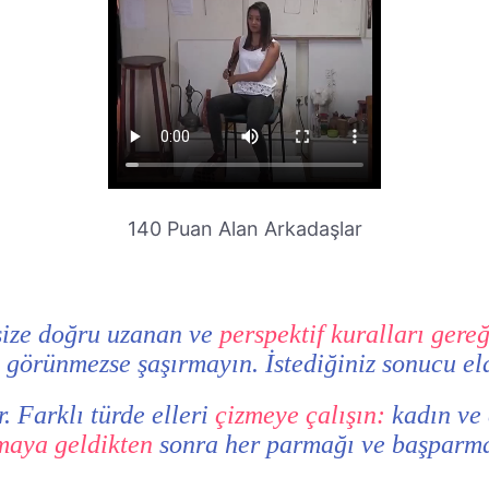
140 Puan Alan Arkadaşlar
size doğru uzanan ve
perspektif kuralları gere
el görünmezse şaşırmayın. İstediğiniz sonucu e
. Farklı türde elleri
çizmeye çalışın:
kadın ve e
maya geldikten
sonra her parmağı ve başparma