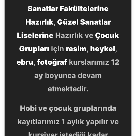
Sanatlar Fakültelerine
Hazırlık
,
Güzel Sanatlar
Liselerine
Hazırlık ve
Çocuk
Grupları
için
resim
,
heykel
,
e
bru
,
fotoğraf
kurslarımız
12
ay
boyunca devam
etmektedir.
Hobi ve çocuk gruplarında
kayıtlarımız 1 aylık yapılır ve
kursiyer istediği kadar