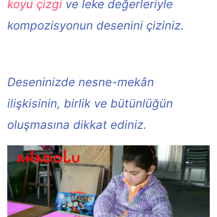
koyu çizgi
ve leke değerleriyle
kompozisyonun desenini çiziniz.
Deseninizde nesne-mekân
ilişkisinin, birlik ve bütünlüğün
oluşmasına dikkat ediniz.