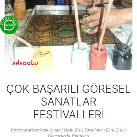
ÇOK BAŞARILI GÖRESEL
SANATLAR
FESTIVALLERI
Yazan
yasarkarakuzu
içinde
1 Ocak 2016
. Yayınlanan
Ebru Grubu
Öğrencilerin Yaptıkları