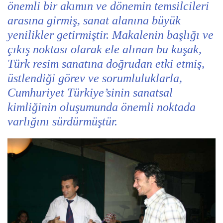
önemli bir akımın ve dönemin temsilcileri
arasına girmiş, sanat alanına büyük
yenilikler getirmiştir. Makalenin başlığı ve
çıkış noktası olarak ele alınan bu kuşak,
Türk resim sanatına doğrudan etki etmiş,
üstlendiği görev ve sorumluluklarla,
Cumhuriyet Türkiye’sinin sanatsal
kimliğinin oluşumunda önemli noktada
varlığını sürdürmüştür.