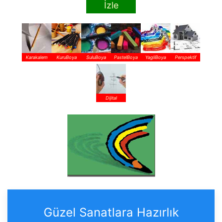
İzle
Karakalem
KuruBoya
SuluBoya
PastelBoya
YagliBoya
Perspektif
Dijital
Güzel Sanatlara Hazırlık