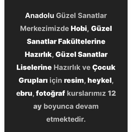
Anadolu
Güzel Sanatlar
Merkezimizde
Hobi
,
Güzel
Sanatlar Fakültelerine
Hazırlık
,
Güzel Sanatlar
Liselerine
Hazırlık ve
Çocuk
Grupları
için
resim
,
heykel
,
e
bru
,
fotoğraf
kurslarımız
12
ay
boyunca devam
etmektedir.