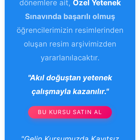
dönemlere ait,
Özel Yetenek
Sınavında başarılı olmuş
öğrencilerimizin resimlerinden
oluşan resim arşivimizden
yararlanılacaktır.
"Akıl doğuştan yetenek
çalışmayla kazanılır."
BU KURSU SATIN AL
"Gelin Kursumuzda Kayıtsız