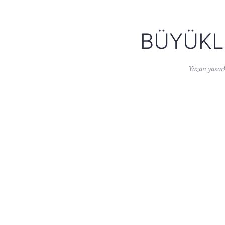
BÜYÜKL
Yazan
yasar