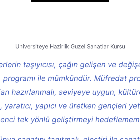
Universiteye Hazirlik Guzel Sanatlar Kursu
eğerlerin taşıyıcısı, çağın gelişen ve deği
m) programı ile mümkündür. Müfredat pr
an hazırlanmalı, seviyeye uygun, kültürel
 yaratıcı, yapıcı ve üretken gençleri yeti
enci tek yönlü geliştirmeyi hedeflememe
nya sanatını tanıtmalı, eleştiri ile sanat