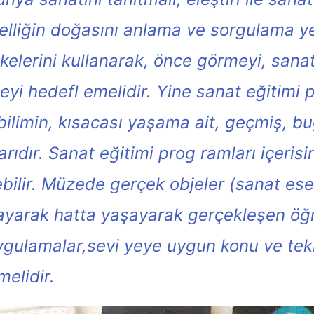
üzelliğin doğasını anlama ve sorgulama y
kelerini kullanarak, önce görmeyi, sanat
rmeyi hedefl emelidir. Yine sanat eğitim
 bilimin, kısacası yaşama ait, geçmiş, bu
dır. Sanat eğitimi prog ramları içerisi
ilir. Müzede gerçek objeler (sanat eseri
layarak hatta yaşayarak gerçekleşen öğr
uygulamalar,sevi yeye uygun konu ve tekn
melidir.