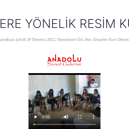
ERE YÖNELIK RESIM K
karakuzu
içinde
29 Temmuz 2012
. Yayınlanan
Üni. Haz. Grupları Kurs Ortamı