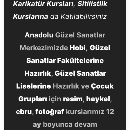
Karikatür Kursları
,
Sitilistlik
Kurslarına
da Katılabilirsiniz
Anadolu
Güzel Sanatlar
Merkezimizde
Hobi
,
Güzel
Sanatlar Fakültelerine
Hazırlık
,
Güzel Sanatlar
Liselerine
Hazırlık ve
Çocuk
Grupları
için
resim
,
heykel
,
e
bru
,
fotoğraf
kurslarımız
12
ay
boyunca devam