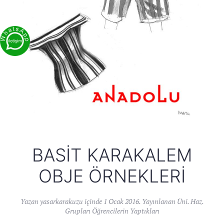
BASIT KARAKALEM
OBJE ÖRNEKLERI
Yazan
yasarkarakuzu
içinde
1 Ocak 2016
. Yayınlanan
Üni. Haz.
Grupları Öğrencilerin Yaptıkları