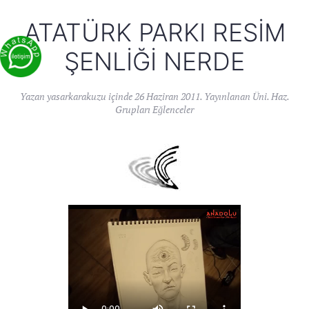
ATATÜRK PARKI RESIM
ŞENLIĞI NERDE
Yazan
yasarkarakuzu
içinde
26 Haziran 2011
. Yayınlanan
Üni. Haz.
Grupları Eğlenceler