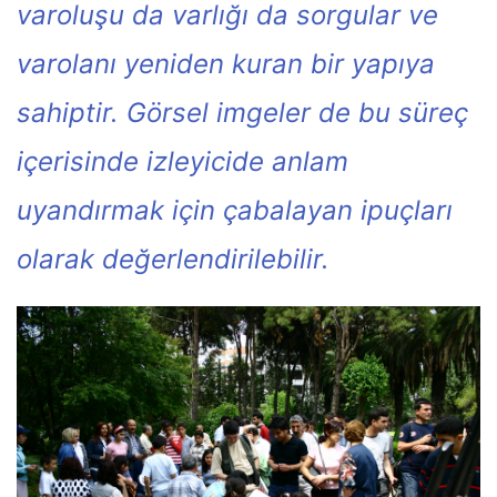
varoluşu da varlığı da sorgular ve
varolanı yeniden kuran bir yapıya
sahiptir. Görsel imgeler de bu süreç
içerisinde izleyicide anlam
uyandırmak için çabalayan ipuçları
olarak değerlendirilebilir.