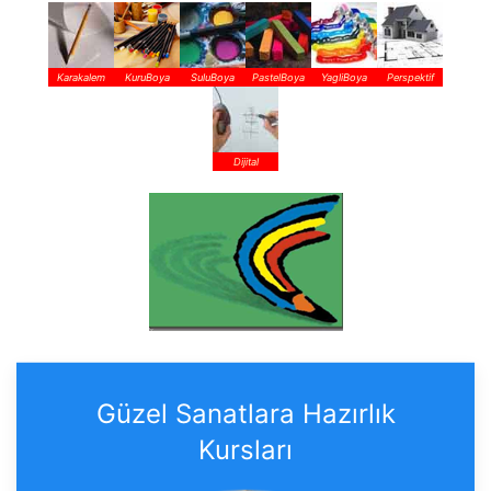
Karakalem
KuruBoya
SuluBoya
PastelBoya
YagliBoya
Perspektif
Dijital
Güzel Sanatlara Hazırlık
Kursları