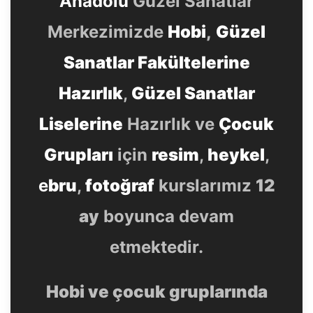
Anadolu
Güzel Sanatlar
Merkezimizde
Hobi
,
Güzel
Sanatlar Fakültelerine
Hazırlık
,
Güzel Sanatlar
Liselerine
Hazırlık ve
Çocuk
Grupları
için
resim
,
heykel
,
e
bru
,
fotoğraf
kurslarımız
12
ay
boyunca devam
etmektedir.
Hobi ve çocuk gruplarında