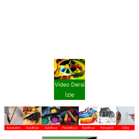
Video Dersi
İzle
Karakalem
KuruBoya
SuluBoya
PastelBoya
YagliBoya
Perspektif
Dijital