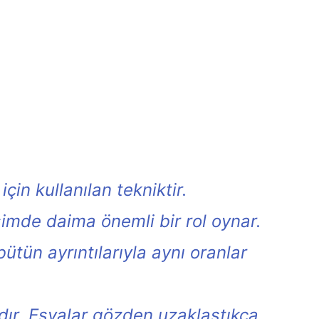
in kullanılan tekniktir.
simde daima önemli bir rol oynar.
bütün ayrıntılarıyla aynı oranlar
ıdır. Eşyalar gözden uzaklaştıkça