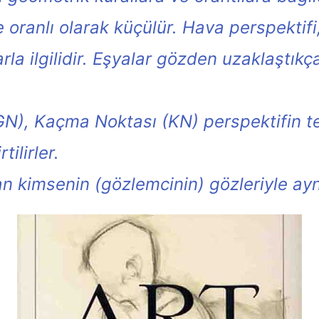
e oranlı olarak küçülür. Hava perspektifi
larla ilgilidir. Eşyalar gözden uzaklaştıkç
GN), Kaçma Noktası (KN) perspektifin te
tilirler.
 kimsenin (gözlemcinin) gözleriyle aynı