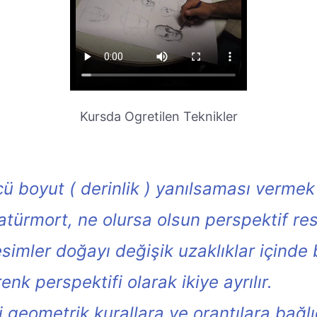
Kursda Ogretilen Teknikler
 boyut ( derinlik ) yanılsaması vermek iç
atürmort, ne olursa olsun perspektif re
esimler doğayı değişik uzaklıklar içinde 
enk perspektifi olarak ikiye ayrılır.
i geometrik kurallara ve orantılara bağl