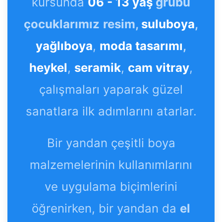
kursunda
06 - 13 yaş
grubu
çocuklarımız
resim,
suluboya
,
yağlıboya
,
moda tasarımı
,
heykel
,
seramik
,
cam vitray
,
çalışmaları yaparak güzel
sanatlara ilk adımlarını atarlar.
Bir yandan çeşitli boya
malzemelerinin kullanımlarını
ve uygulama biçimlerini
öğrenirken, bir yandan da
el