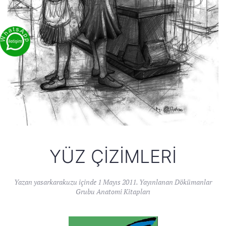
YÜZ ÇIZIMLERI
Yazan
yasarkarakuzu
içinde
1 Mayıs 2011
. Yayınlanan
Dökümanlar
Grubu Anatomi Kitapları