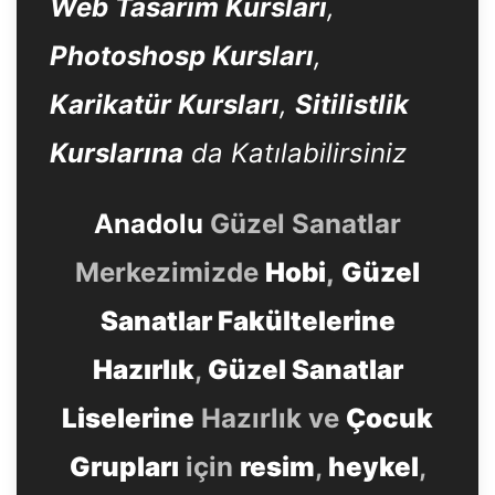
Web Tasarım Kursları
,
Photoshosp Kursları
,
Karikatür Kursları
,
Sitilistlik
Kurslarına
da Katılabilirsiniz
Anadolu
Güzel Sanatlar
Merkezimizde
Hobi
,
Güzel
Sanatlar Fakültelerine
Hazırlık
,
Güzel Sanatlar
Liselerine
Hazırlık ve
Çocuk
Grupları
için
resim
,
heykel
,