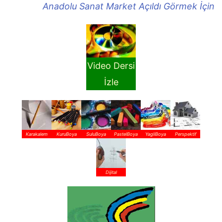
Anadolu Sanat Market Açıldı Görmek İçin
Video Dersi
İzle
Karakalem
KuruBoya
SuluBoya
PastelBoya
YagliBoya
Perspektif
Dijital