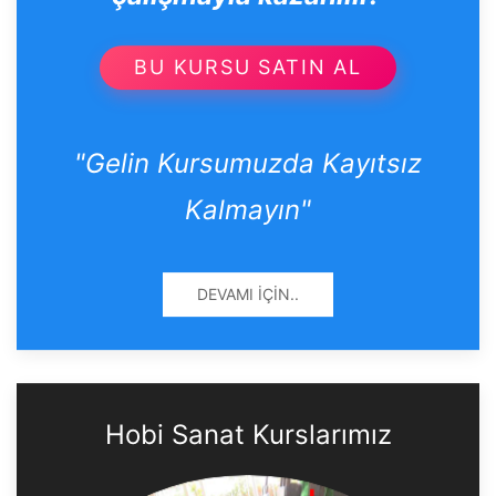
BU KURSU SATIN AL
"Gelin Kursumuzda Kayıtsız
Kalmayın"
DEVAMI İÇIN..
Hobi Sanat Kurslarımız