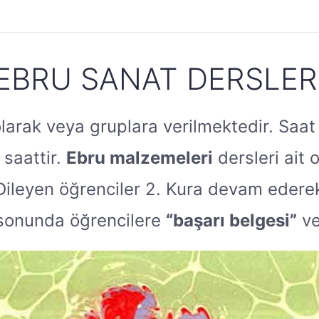
EBRU SANAT DERSLER
larak veya gruplara verilmektedir. Saat 
 saattir.
Ebru malzemeleri
dersleri ait 
z. Dileyen öğrenciler 2. Kura devam ede
r sonunda öğrencilere
“başarı belgesi”
ve