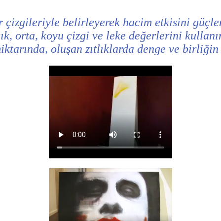
 çizgileriyle belirleyerek hacim etkisini güçle
k, orta, koyu çizgi ve leke değerlerini kullanı
iktarında, oluşan zıtlıklarda denge ve birliği