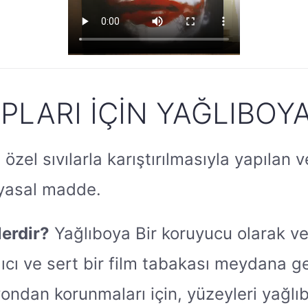
LARI İÇIN YAĞLIBOY
 özel sıvılarla karıştırılmasıyla yapıla
myasal madde.
lerdir?
Yağlıboya Bir koruyucu olarak ve
ıcı ve sert bir film tabakası meydana ge
ondan korunmaları için, yüzeyleri yağlıb