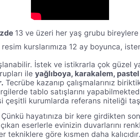
izde
13 ve üzeri her yaş grubu bireylere
resim kurslarımıza 12 ay boyunca, isten
şlanabilir. İstek ve istikrarla çok güzel 
rupları ile
yağlıboya, karakalem, pastel
.
Tecrübe kazanıp çalışmalarınız birikti
ergilerde tablo satışlarını yapabilmektedi
i çeşitli kurumlarda referans niteliği ta
. Çünkü hayatınıza bir kere girdikten so
ıkan eserlerle evinizin duvarlarını renkl
er tekniklere göre kısmen daha kalıcıdır.