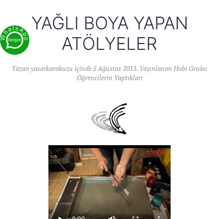
YAĞLI BOYA YAPAN
ATÖLYELER
Yazan
yasarkarakuzu
içinde
5 Ağustos 2013
. Yayınlanan
Hobi Grubu
Öğrencilerin Yaptıkları