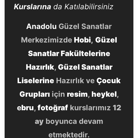
Kurslarına
da Katılabilirsiniz
Anadolu
Güzel Sanatlar
Merkezimizde
Hobi
,
Güzel
Sanatlar Fakültelerine
Hazırlık
,
Güzel Sanatlar
Liselerine
Hazırlık ve
Çocuk
Grupları
için
resim
,
heykel
,
e
bru
,
fotoğraf
kurslarımız
12
ay
boyunca devam
etmektedir.