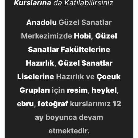
Kurslarına
da Katılabilirsiniz
Anadolu
Güzel Sanatlar
Merkezimizde
Hobi
,
Güzel
Sanatlar Fakültelerine
Hazırlık
,
Güzel Sanatlar
Liselerine
Hazırlık ve
Çocuk
Grupları
için
resim
,
heykel
,
e
bru
,
fotoğraf
kurslarımız
12
ay
boyunca devam
etmektedir.