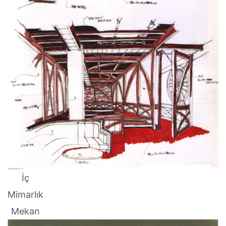
İç
Mimarlık
Mekan