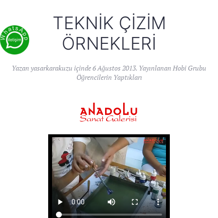
TEKNIK ÇIZIM
ÖRNEKLERI
Yazan
yasarkarakuzu
içinde
6 Ağustos 2013
. Yayınlanan
Hobi Grubu
Öğrencilerin Yaptıkları