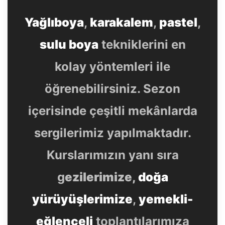
Yağlıboya
,
karakalem
,
pastel
,
sulu boya
tekniklerini en
kolay yöntemleri ile
öğrenebilirsiniz. Sezon
içerisinde çeşitli mekânlarda
sergilerimiz yapılmaktadır.
Kurslarımızın yanı sıra
g
ezilerimize,
doğa
yürüyüşlerimize
,
yemekli-
eğlenceli
toplantılarımıza