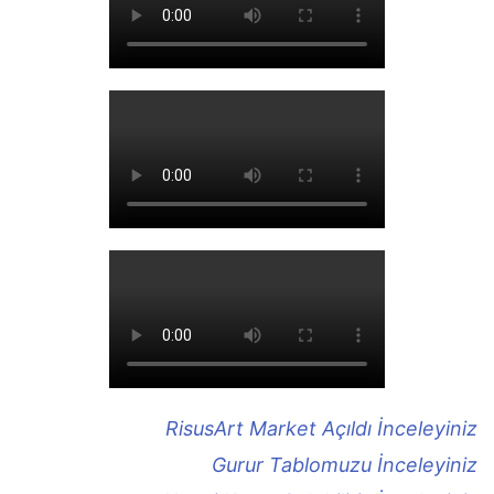
RisusArt Market Açıldı İnceleyiniz
Gurur Tablomuzu İnceleyiniz