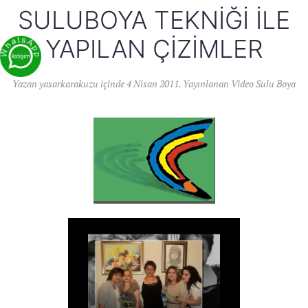
SULUBOYA TEKNIĞI İLE
YAPILAN ÇIZIMLER
Yazan
yasarkarakuzu
içinde
4 Nisan 2011
. Yayınlanan
Video Sulu Boya