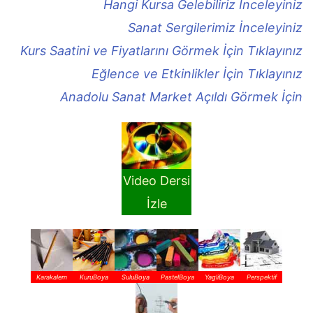
Hangi Kursa Gelebiliriz İnceleyiniz
Sanat Sergilerimiz İnceleyiniz
Kurs Saatini ve Fiyatlarını Görmek İçin Tıklayınız
Eğlence ve Etkinlikler İçin Tıklayınız
Anadolu Sanat Market Açıldı Görmek İçin
Video Dersi
İzle
Karakalem
KuruBoya
SuluBoya
PastelBoya
YagliBoya
Perspektif