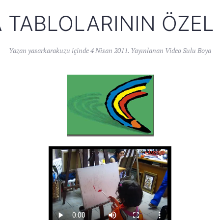
 TABLOLARININ ÖZEL 
Yazan
yasarkarakuzu
içinde
4 Nisan 2011
. Yayınlanan
Video Sulu Boya