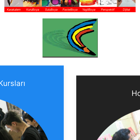
Karakalem
KuruBoya
SuluBoya
PastelBoya
YagliBoya
Perspektif
Dijital
Kursları
Ho