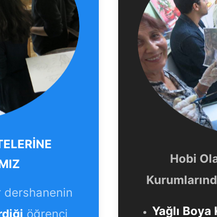
TELERİNE
Hobi Ol
MIZ
Kurumlarında
r dershanenin
Yağlı Boya 
rdiği
öğrenci