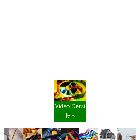
Video Dersi
İzle