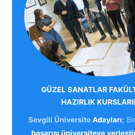
GÜZEL SANATLAR FAKÜL
HAZIRLIK KURSLARI
Sevgili Üniversite
Adayları
;
Bi
başarısı üniversiteye yerleşti