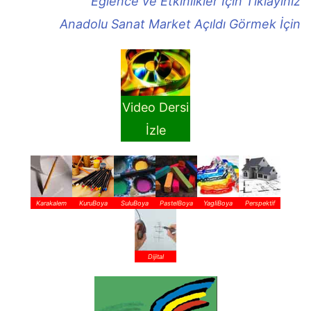
Eğlence ve Etkinlikler İçin Tıklayınız
Anadolu Sanat Market Açıldı Görmek İçin
Video Dersi
İzle
Karakalem
KuruBoya
SuluBoya
PastelBoya
YagliBoya
Perspektif
Dijital