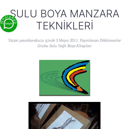
SULU BOYA MANZARA
TEKNIKLERI
Yazan
yasarkarakuzu
içinde
3 Mayıs 2011
. Yayınlanan
Dökümanlar
Grubu Sulu Yağlı Boya Kitapları