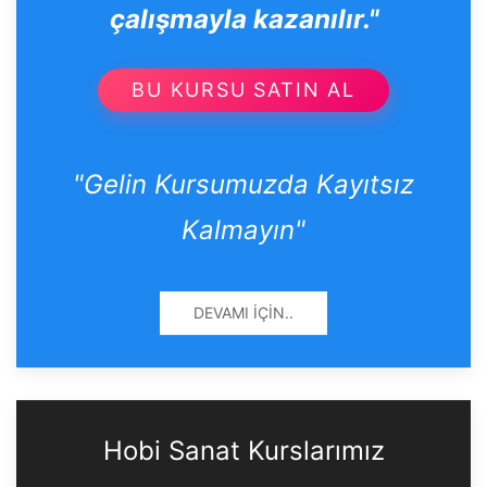
çalışmayla kazanılır."
BU KURSU SATIN AL
"Gelin Kursumuzda Kayıtsız
Kalmayın"
DEVAMI İÇIN..
Hobi Sanat Kurslarımız