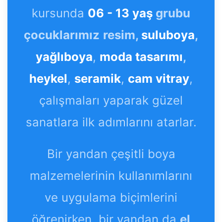
kursunda
06 - 13 yaş
grubu
çocuklarımız
resim,
suluboya
,
yağlıboya
,
moda tasarımı
,
heykel
,
seramik
,
cam vitray
,
çalışmaları yaparak güzel
sanatlara ilk adımlarını atarlar.
Bir yandan çeşitli boya
malzemelerinin kullanımlarını
ve uygulama biçimlerini
öğrenirken, bir yandan da
el