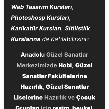
Web Tasarım Kursları
,
Photoshosp Kursları
,
Karikatür Kursları
,
Sitilistlik
Kurslarına
da Katılabilirsiniz
Anadolu
Güzel Sanatlar
Merkezimizde
Hobi
,
Güzel
Sanatlar Fakültelerine
Hazırlık
,
Güzel Sanatlar
Liselerine
Hazırlık ve
Çocuk
Grupları
için
resim
,
heykel
,