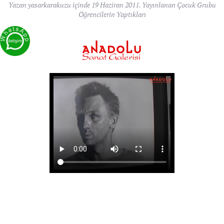
Yazan
yasarkarakuzu
içinde
19 Haziran 2011
. Yayınlanan
Çocuk Grubu
Öğrencilerin Yaptıkları