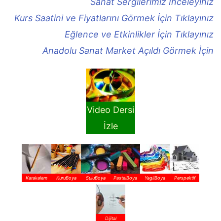
Sanat Sergilerimiz İnceleyiniz
Kurs Saatini ve Fiyatlarını Görmek İçin Tıklayınız
Eğlence ve Etkinlikler İçin Tıklayınız
Anadolu Sanat Market Açıldı Görmek İçin
Video Dersi
İzle
Karakalem
KuruBoya
SuluBoya
PastelBoya
YagliBoya
Perspektif
Dijital