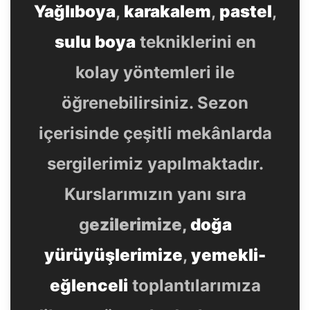
Yağlıboya
,
karakalem
,
pastel
,
sulu boya
tekniklerini en
kolay yöntemleri ile
öğrenebilirsiniz. Sezon
içerisinde çeşitli mekânlarda
sergilerimiz yapılmaktadır.
Kurslarımızın yanı sıra
g
ezilerimize,
doğa
yürüyüşlerimize
,
yemekli-
eğlenceli
toplantılarımıza