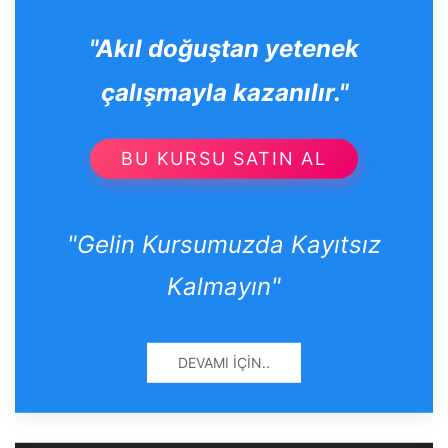
"Akıl doğuştan yetenek
çalışmayla kazanılır."
BU KURSU SATIN AL
"Gelin Kursumuzda Kayıtsız
Kalmayın"
DEVAMI İÇIN..