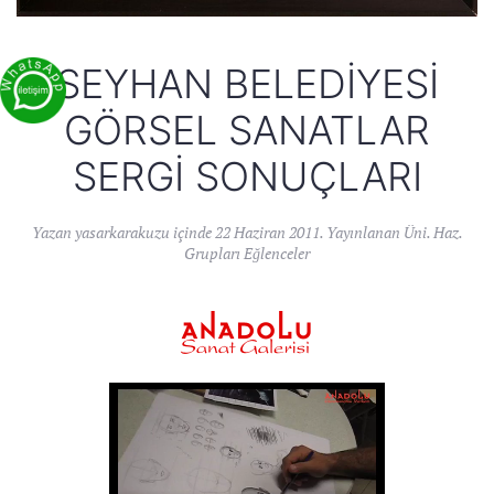
SEYHAN BELEDIYESI
GÖRSEL SANATLAR
SERGI SONUÇLARI
Yazan
yasarkarakuzu
içinde
22 Haziran 2011
. Yayınlanan
Üni. Haz.
Grupları Eğlenceler