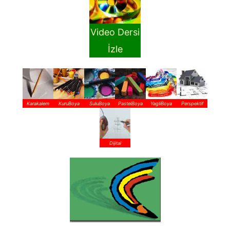
Video Dersi
İzle
Karakalem
KuruBoya
SuluBoya
PastelBoya
YagliBoya
Perspektif
Dijital