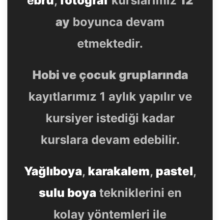
e
bru
,
fotoğraf
kurslarımız
12
ay
boyunca devam
etmektedir.
Hobi ve çocuk gruplarında
kayıtlarımız 1 aylık yapılır ve
kursiyer istediği kadar
kurslara devam edebilir.
Yağlıboya
,
karakalem
,
pastel
,
sulu boya
tekniklerini en
kolay yöntemleri ile