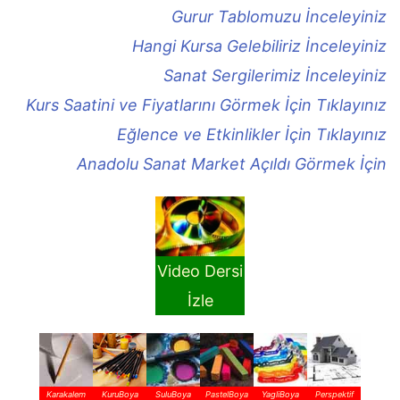
Gurur Tablomuzu İnceleyiniz
Hangi Kursa Gelebiliriz İnceleyiniz
Sanat Sergilerimiz İnceleyiniz
Kurs Saatini ve Fiyatlarını Görmek İçin Tıklayınız
Eğlence ve Etkinlikler İçin Tıklayınız
Anadolu Sanat Market Açıldı Görmek İçin
Video Dersi
İzle
Karakalem
KuruBoya
SuluBoya
PastelBoya
YagliBoya
Perspektif