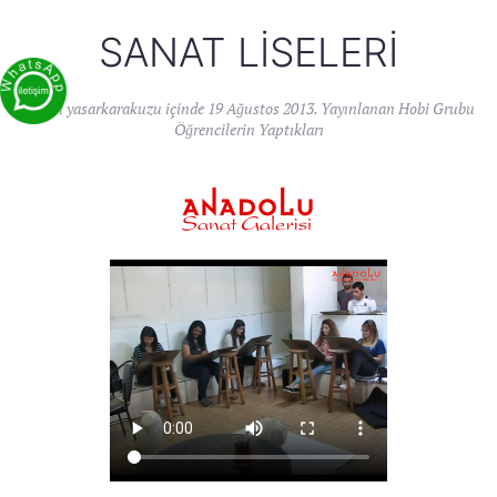
SANAT LISELERI
Yazan
yasarkarakuzu
içinde
19 Ağustos 2013
. Yayınlanan
Hobi Grubu
Öğrencilerin Yaptıkları