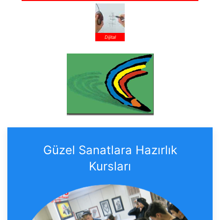
Dijital
Güzel Sanatlara Hazırlık
Kursları