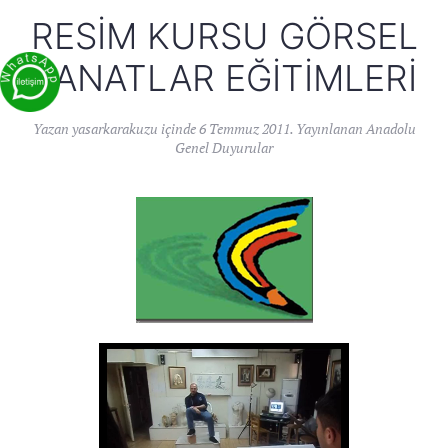
RESIM KURSU GÖRSEL
SANATLAR EĞITIMLERI
Yazan
yasarkarakuzu
içinde
6 Temmuz 2011
. Yayınlanan
Anadolu
Genel Duyurular