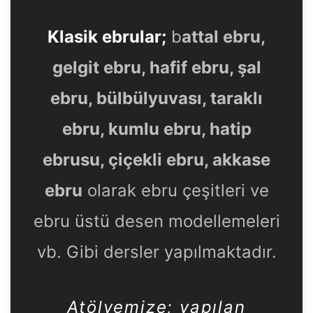
Klasik ebrular;
b
attal ebru,
gelgit ebru, hafif ebru, şal
ebru, bülbülyuvası, taraklı
ebru, kumlu ebru, hatip
ebrusu, çiçekli ebru, akkase
ebru
olarak ebru çeşitleri ve
ebru üstü desen modellemeleri
vb. Gibi dersler yapılmaktadır.
Atölyemize
; yapılan