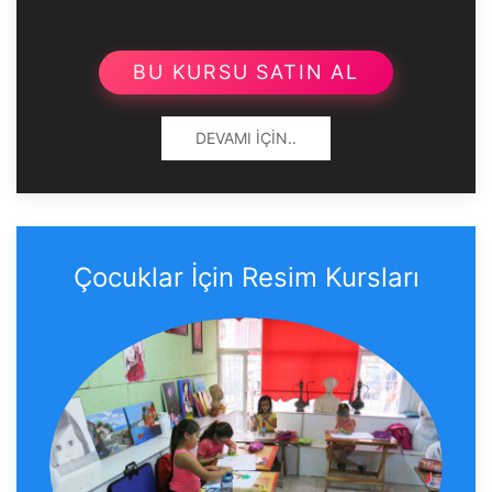
BU KURSU SATIN AL
DEVAMI İÇIN..
Çocuklar İçin Resim Kursları