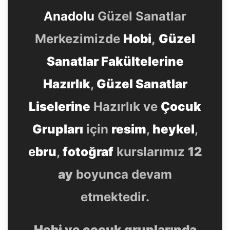
Anadolu
Güzel Sanatlar
Merkezimizde
Hobi
,
Güzel
Sanatlar Fakültelerine
Hazırlık
,
Güzel Sanatlar
Liselerine
Hazırlık ve
Çocuk
Grupları
için
resim
,
heykel
,
e
bru
,
fotoğraf
kurslarımız
12
ay
boyunca devam
etmektedir.
Hobi ve çocuk gruplarında