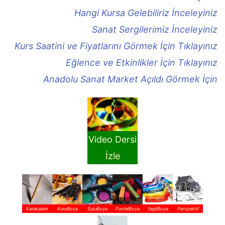
Hangi Kursa Gelebiliriz İnceleyiniz
Sanat Sergilerimiz İnceleyiniz
Kurs Saatini ve Fiyatlarını Görmek İçin Tıklayınız
Eğlence ve Etkinlikler İçin Tıklayınız
Anadolu Sanat Market Açıldı Görmek İçin
Video Dersi
İzle
Karakalem
KuruBoya
SuluBoya
PastelBoya
YagliBoya
Perspektif