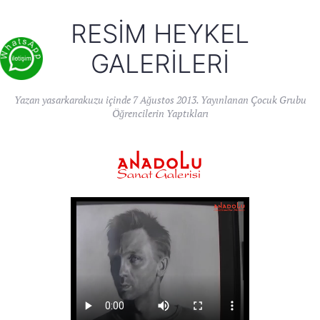
RESIM HEYKEL
GALERILERI
Yazan
yasarkarakuzu
içinde
7 Ağustos 2013
. Yayınlanan
Çocuk Grubu
Öğrencilerin Yaptıkları