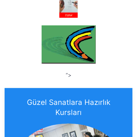
Dijital
“>
Güzel Sanatlara Hazırlık
Kursları