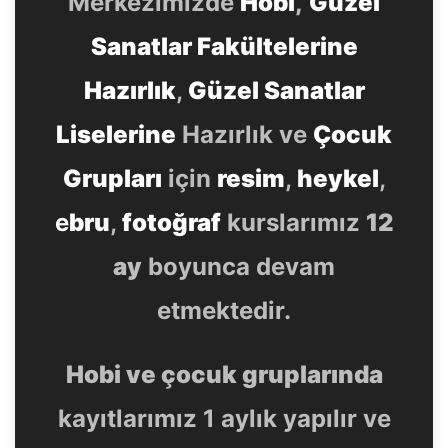
Merkezimizde
Hobi
,
Güzel
Sanatlar Fakültelerine
Hazırlık
,
Güzel Sanatlar
Liselerine
Hazırlık ve
Çocuk
Grupları
için
resim
,
heykel
,
e
bru
,
fotoğraf
kurslarımız
12
ay
boyunca devam
etmektedir.
Hobi ve çocuk gruplarında
kayıtlarımız 1 aylık yapılır ve