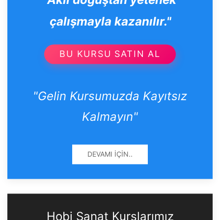
"Akıl doğuştan yetenek
çalışmayla kazanılır."
BU KURSU SATIN AL
"Gelin Kursumuzda Kayıtsız
Kalmayın"
DEVAMI İÇIN..
Hobi Sanat Kurslarımız