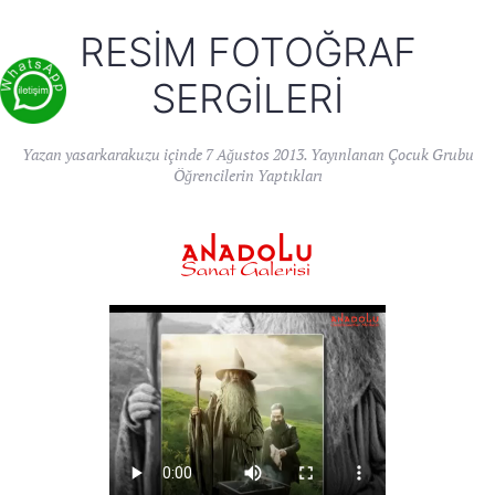
RESIM FOTOĞRAF
SERGILERI
Yazan
yasarkarakuzu
içinde
7 Ağustos 2013
. Yayınlanan
Çocuk Grubu
Öğrencilerin Yaptıkları