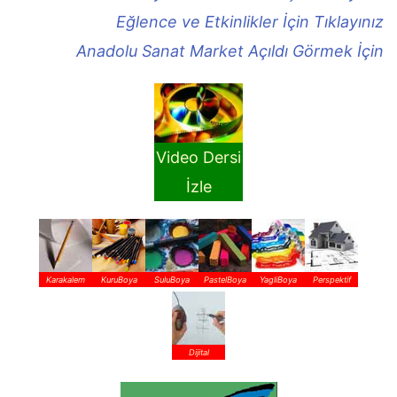
Eğlence ve Etkinlikler İçin Tıklayınız
Anadolu Sanat Market Açıldı Görmek İçin
Video Dersi
İzle
Karakalem
KuruBoya
SuluBoya
PastelBoya
YagliBoya
Perspektif
Dijital