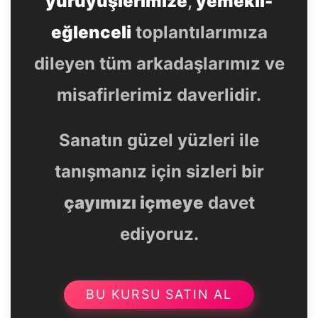
yürüyüşlerimize
,
yemekli-
eğlenceli
toplantılarımıza
dileyen tüm arkadaşlarımız ve
misafirlerimiz daverlidir.
Sanatın güzel yüzleri ile
tanışmanız için sizleri bir
çayımızı içmeye
davet
ediyoruz.
BU KURSU SATIN AL