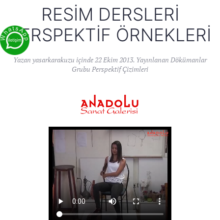
RESIM DERSLERI
PERSPEKTIF ÖRNEKLERI
Yazan
yasarkarakuzu
içinde
22 Ekim 2013
. Yayınlanan
Dökümanlar
Grubu Perspektif Çizimleri