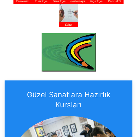
Karakalem
KuruBoya
SuluBoya
PastelBoya
YagliBoya
Perspektif
Dijital
Güzel Sanatlara Hazırlık
Kursları