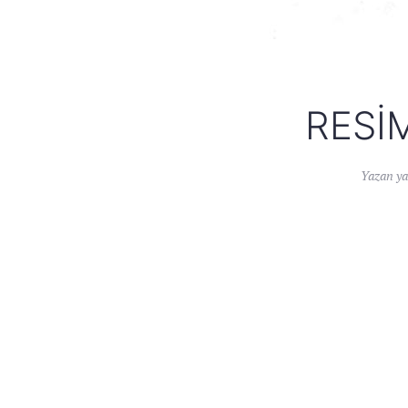
RESI
Yazan
ya