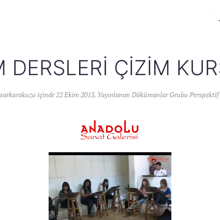
M DERSLERI ÇIZIM KUR
sarkarakuzu
içinde
22 Ekim 2013
. Yayınlanan
Dökümanlar Grubu Perspektif 